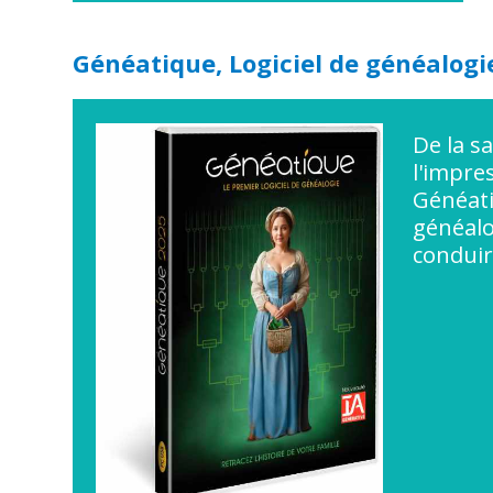
Généatique, Logiciel de généalogi
De la sa
l'impre
Généatiq
généalo
conduir