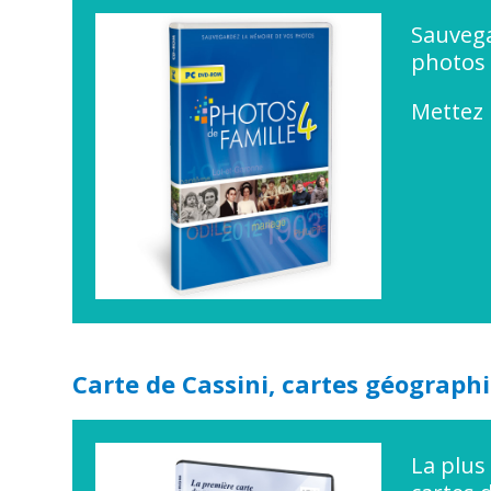
Sauvega
photos
Mettez 
Carte de Cassini, cartes géograph
La plus