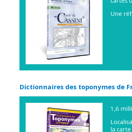
cartes 
Une réf
Dictionnaires des toponymes de F
1,6 mil
Localis
la cart