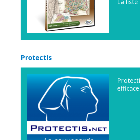
La list
Protectis
Protect
efficac