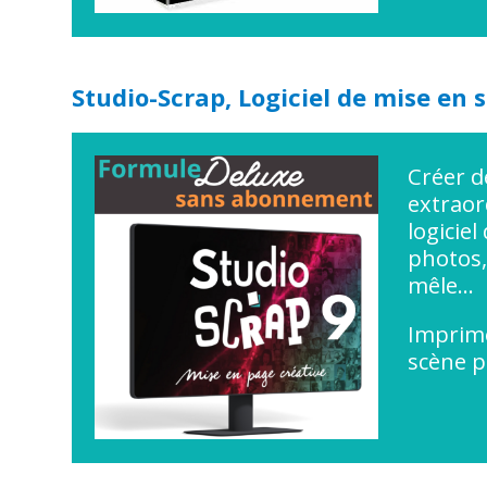
Studio-Scrap, Logiciel de mise en
Créer d
extraor
logicie
photos, 
mêle...
Imprime
scène p