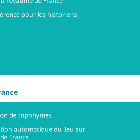
du royaume de France
érence pour les historiens
rance
lion de toponymes
ation automatique du lieu sur
e de France