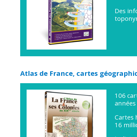
Des inf
topon
Atlas de France, cartes géograph
106 car
années
Cartes 
16 mill